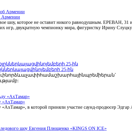
об Армении
ое шоу, которое не оставит никого равнодушным. ЕРЕВАН, 31 ию
х игр, двукратную чемпионку мира, фигуристку Ирину Слуцкую.
կներկայացվինոյեմբերի 25-ին
ուինորձևաչափիհամաշխարհայինպրեմիերան`
ւթյամբ:
ду «АхТамар»
у «АхТамар», в которой приняли участие саунд-продюсер Эдгар