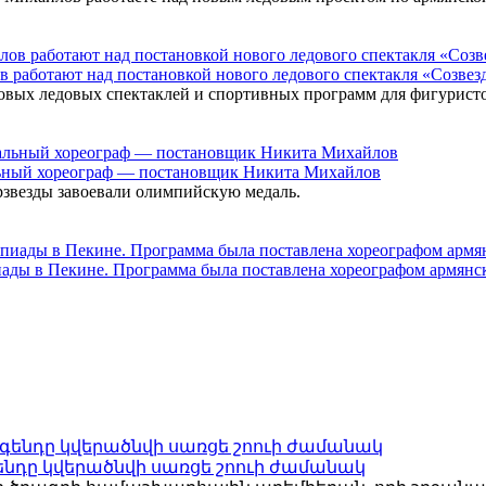
 работают над постановкой нового ледового спектакля «Созвез
ых ледовых спектаклей и спортивных программ для фигуристов
ьный хореограф — постановщик Никита Михайлов
звезды завоевали олимпийскую медаль.
ады в Пекине. Программа была поставлена хореографом армянс
ենդը կվերածնվի սառցե շոուի ժամանակ