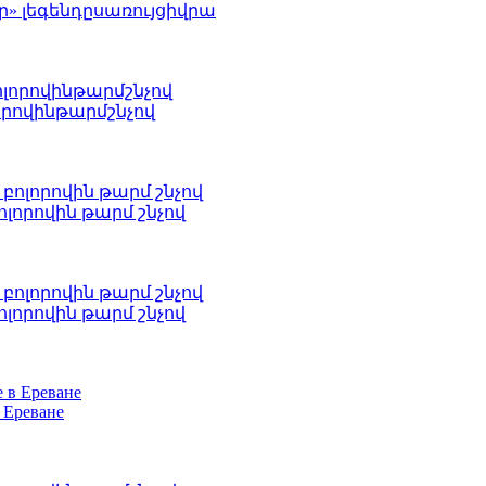
ր» լեգենդըսառույցիվրա
րովինթարմշնչով
լորովին թարմ շնչով
լորովին թարմ շնչով
 Ереване