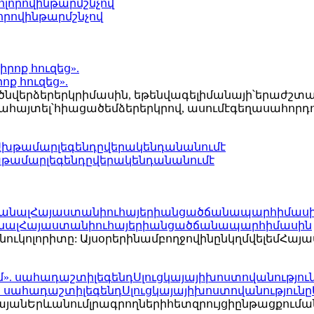
որովինթարմշնչով
ոք հուզեց».
ծնվերձերերկրիմասին, եթենվագելիմանայի՝երաժշտա
այտել՝հիացածեմձերերկրով, ասումէգեղասահորդո
՝Ախթամարլեգենդըվերակենդանանումէ
մանալՀայաստանիուհայերիանցածճանապարհիմասին
ւկոլորիտը: ԱյսօրերինամբողջովինընկղմվելեմՀայ
. սահադաշտիլեգենդՍլուցկայայիխոստովանություն
անԵրևանումլրագրողներիհետզրույցիընթացքուման