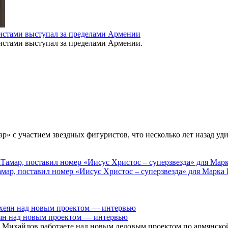
истами выступал за пределами Армении
истами выступал за пределами Армении.
р» с участием звездных фигуристов, что несколько лет назад уд
мар, поставил номер «Иисус Христос – суперзвезда» для Марка
еян над новым проектом — интервью
 Михайлов работаете над новым ледовым проектом по армянской