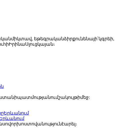
կանմիկտավ, եթեգրականձիրքունենայի՝կգրեի,
ւհիԻրինաՍլուցկայան։
աստանիպատմությանումշակույթիմեջ:
ըԵրևանում
սովորխոստովանությունէարել։