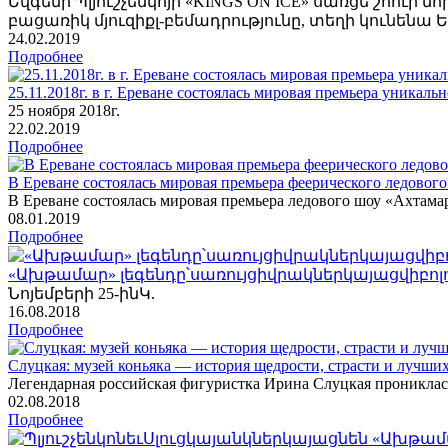
Եվգենի Պլյուշչենկոյի «KINGS ON ICE» սառցե շոո
բացառիկ մյուզիքլ-բեմադրությունը, տեղի կունենա Երև
24
.02.2019
Подробнее
25.11.2018г. в г. Ереване состоялась мировая премьера уника
25 ноября 2018г.
22
.02.2019
Подробнее
В Ереване состоялась мировая премьера феерического ледовог
В Ереване состоялась мировая премьера ледового шоу «Ахтамар
08
.01.2019
Подробнее
«Ախթամար» լեգենդը՝սառույցիվրակներկայացվիբոլ
Նոյեմբերի 25-ինԿ.
16
.08.2018
Подробнее
Слуцкая: музей коньяка — история щедрости, страсти и лучш
Легендарная российская фигуристка Ирина Слуцкая прониклас
02
.08.2018
Подробнее