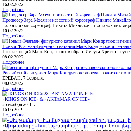
16
.02.2022
Подробнее
Продюсер Зара Мхеян и известный хореограф Никита Михайлов
Талантливый хореограф Никита Михайлов – постановщик миров
16
.02.2022
Подробнее
Новый Флагман фигурного катания Марк Кондратюк и гениал
Потрясающий Марк Кондратюк в образе Иисуса Христа – супер
08
.02.2022
Подробнее
Российский фигурист Марк Кондратюк завоевал золото олимпи
ЕРЕВАН, 7 февраля.
08
.02.2022
Подробнее
«KINGS ON ICE» & «AKTAMAR ON ICE»
25 ноября 2018г.
16
.06.2019
Подробнее
«Ախթամարը» համաշխարհային բեմ դուրս կգա. լեգ