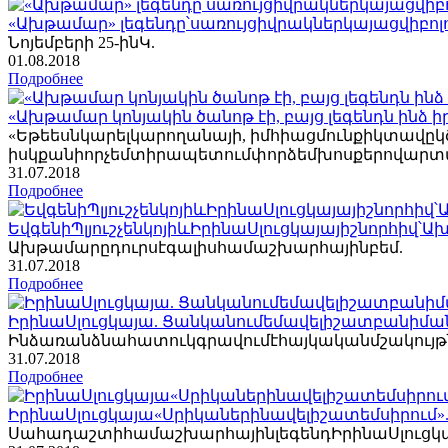
«Ախթամար» լեգենդը՝սառույցիվրակներկայացվիբոլ
Նոյեմբերի 25-ինԿ.
01
.08.2018
Подробнее
«Ախթամար կոնյակին ծանոթ էի, բայց լեգենդն ինձ իր
«Եթեեսնկարելկարողանայի, իմհիացմունքիկտավըկ
իսկքանիորչեմտիրապետումփորձեմխոսքերովարտահ
31
.07.2018
Подробнее
ԵվգենիՊլյուշչենկոյիևԻրինաՍլուցկայայիշնորհիվ
Ախթամարըդուրսէգալիսհամաշխարհայինբեմ.
31
.07.2018
Подробнее
ԻրինաՍլուցկայա. Ցանկանումեմավելիշատբանի
Ինձառանձնահատուկգրավումէհայկականմշակույթնո
31
.07.2018
Подробнее
ԻրինաՍլուցկայա«Սրիկաներինավելիշատեմսիրում»
ՍահադաշտիհամաշխարհայինլեգենդԻրինաՍլուցկայ