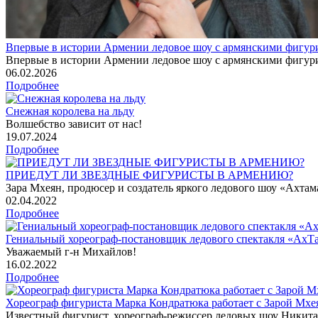
Впервые в истории Армении ледовое шоу с армянскими фигур
Впервые в истории Армении ледовое шоу с армянскими фигур
06
.02.2026
Подробнее
Снежная королева на льду
Волшебство зависит от нас!
19
.07.2024
Подробнее
ПРИЕДУТ ЛИ ЗВЕЗДНЫЕ ФИГУРИСТЫ В АРМЕНИЮ?
Зара Мхеян, продюсер и создатель яркого ледового шоу «Ахтама
02
.04.2022
Подробнее
Гениальный хореограф-постановщик ледового спектакля «АхТа
Уважаемый г-н Михайлов!
16
.02.2022
Подробнее
Хореограф фигуриста Марка Кондратюка работает с Зарой Мх
Известный фигурист, хореограф-режиссер ледовых шоу Никита