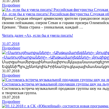
31
.07.2018
Подробнее
Ах, если бы я умела писать! Российская фигуристка Слуцкая 
Ирина Слуцкая обещает армянскому зрителю грандиозное ледов
своими пейзажами, озером Севан и горами призера Олимпийски
Ереване. "Ваша страна – уникальная, каждый …
Читать далее
«Ах, если бы я умела писать!
31
.07.2018
Подробнее
«Սառույցիարքաները» «Ախթամարլեգենդը» մյուզիքլը
Մարզահամերգայինհամալիրումկկայանասառցեշո
ԵվգենիՊլուշչենոկոյիևԻրինաՍլուցկայայիմասնակցո
31
.07.2018
Подробнее
Состоялась встреча музыкальной продакшн группы шоу на ль
Состоялась встреча музыкальной продакшн группы шоу на льд
и творческая группа.
19
.07.2018
Подробнее