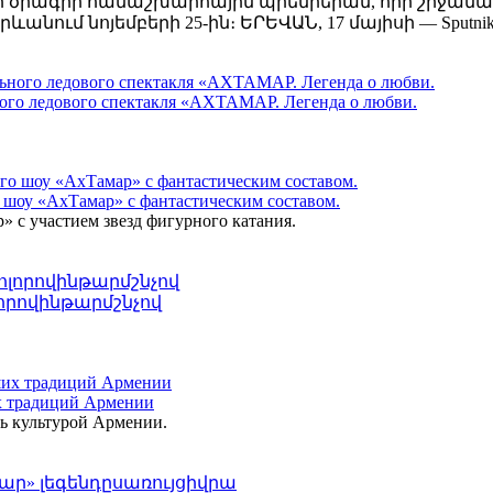
ւի նոր ծրագրի համաշխարհային պրեմիերան, որի շրջա
անում նոյեմբերի 25-ին։ ԵՐԵՎԱՆ, 17 մայիսի — Sputnik
льного ледового спектакля «АХТАМАР. Легенда о любви.
о шоу «АхТамар» с фантастическим составом.
» с участием звезд фигурного катания.
որովինթարմշնչով
их традиций Армении
ь культурой Армении.