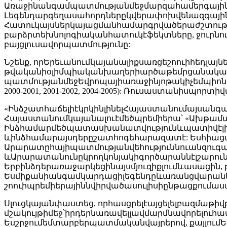
Առաջինանգամպատմությանմեջմարզահամերգայինդ
Լեգենդարգեղասահորդներըկվերափոխվենազգայինլե
Հատուկայսներկայացմանհամարգրվածերաժշտությ
բարձրտեխնոլոգիականհատուկէֆեկտները, ջուրնո
բայցլուսավորպատմությունը:
Նշենք, որԵրեւանումկայանալիքսառցեշոուիհեդլայնե
թվականիօլիմպիականխաղերիարծաթեմրցանակակիր,
պատմությանմեջԵվրոպայիառաջինյոթակիչեմպիոնմենասահ
2000-2001, 2001-2002, 2004-2005): Ռուսաստանիսպոր
«ԻնձշատհաճելիէկրկինլինելՀայաստանումայսանգա
Հայաստանումկայանալուէմեծպրեմիերա՝ «Ախթամար»
Ինձհամարմեծպատասխանատվությունևպատիվէլինել
ևինձհամարայսդերըշատհոգեհարազատէ: Եսհիաց
Արարատըհայիպատմությանվեհություննուանզուգա
ևԱրարատանունըկրողկոնյակիգործարաննէլշարու
Երբինձդերառաջարկեցինայսմյուզիքլումևասացին,
Եսմիքանիանգամկարդացիլեգենդըևառանցվարանել
շոուիպրեմիերայիննվիրվածասուլիսիընթացքումաս
Սլուցկայանփաստեց, որհասցրելէայցելելբազմաթ
մշակույթիմեջ՝իրդերնառավելլավմարմնավորելուհ
Եսշրջումեմտարբերպատմականվայրերով, քայլումԵ