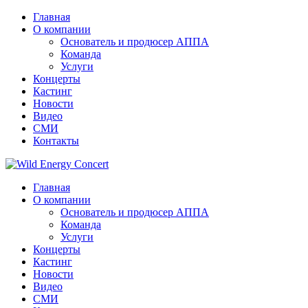
Главная
О компании
Основатель и продюсер АППА
Команда
Услуги
Концерты
Кастинг
Новости
Видео
СМИ
Контакты
Главная
О компании
Основатель и продюсер АППА
Команда
Услуги
Концерты
Кастинг
Новости
Видео
СМИ