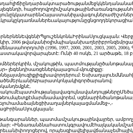
ահլիճիընդարձակտարածությանմեջկկենդանանահա
գենդի, հայժողովրդիմշակութայինժառանգությանհ
ունըկկատարենՀայաստանիլավագույներաժիշտները
ւկրակըկդառնաներեւակայությունըցնցողդեկորացիա
րներնենԵվգենիՊլյուշենկոնևԻրինաՍլուցկայան: Վերջ
 2006 թվականիօլիմպիականխաղերիբրոնզեմրցանակա
որդուհի (1996, 1997, 2000, 2001, 2003, 2005, 200
տիվաստակավորվարպետէ: Ունի 40 ոսկե, 21 արծաթե, 18 
մձերերկրին, մշակույթին, պատմությանըծանոթանա
 լեգենդիսառցեներկայացում-մյուզիքլը:
այսմյուզիքլիգլխավորդերում: ԵսխաղալուեմԱնահ
ածեմԵրևանիԱրարատկոնյակիգործարանով:
կանդեմքնէ,
նակումէպատմությանլավագույնավանդույթներըՄեծ
 թեումպետքէմարմնամավորեմ, սցենարինծանոթանալ
ուհամաձայնեցիխաղալներկայացմանմեջ»,-
ացԻրինաՍլուցկայան:
իվթանգարաններ, պատմամշակութայինվայրեր, ամբո
ամար: «Ինձառանձնահատուկգրավումէհայկականմշակ
րեւանիփողոցերով, որպեսզիավելիլավճանաչեմհայ