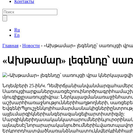
Контакты
Ru
En
Главная
›
Новости
›
«Ախթամար» լեգենդը՝ սառույցի վրա
«Ախթամար» լեգենդը՝ սառո
Նոյեմբերի 25-ինԿ. Դեմիրճյանիանվանմարզահամերգ
Սառույցիարքաներըսառցեշոուինործրագրիհամաշխա
մյուզիքլըսառույցիվրա: Ներկայացմանառաջինհա
աշխարհիառաջնություններիհաղթողների, սառցե
ԵվգենիՊլյուշչենկոյիհամարմասնակիցներիընտրո
այլեւմարզիկներիանգերազանցելիարտիստիզմը:
Մարզիկներիդասականկատարումներիևյուրօրինակ
այնպեսէլ՝նորարարականլուծումներիևվառտպավոր
Երկրորդհատվածնառանձնահատուկնվերկլինիհայ