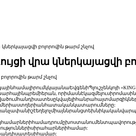
 կներկայացվի բոլորովին թարմ շնչով
ւյցի վրա կներկայացվի բո
այինհամալիրումկկայանաԵվգենիՊլուշչենկոյի «KINGS
րհայինպրեմիերան, որիմասնէկազմելուսիրոմասին 
տվածումհանդիսատեսըկվայելիհանրահայտմարզիկներ
բեմերիաստղերիանհատականկատարումները:
ւթյանչափանիշէեղելոչմիայննրանցտեխնիկականվար
համարներիհամադրումըխոստանումենտպավորությո
ություններիսիրահարներիհամար:
հանդիսատեսիհամար: