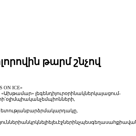
լորովին թարմ շնչով
 ON ICE»
«Ախթամար» լեգենդիյուրօրինակներկայացում-
ի՝օլիմպիականչեմպիոնների,
պետությանբարձրմակարդակը,
ւններիանկրկնելիելեւէջներինչպեսգեղասահքիավա