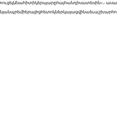
տուցելԱնահիտիկերպարըհայհանդիսատեսին»,- ասա
րեւանյանպրեմիերայիցհետոկներկայացվինաեւաշխարհ