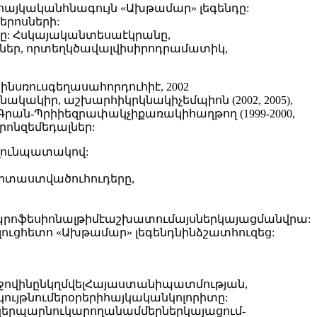
յկականհնագույն «Ախթամար» լեգենդը:
երոսների:
: Հսկայականտեսաէկրանը,
ներ, որտեղկծավալվիսիրոդրամատիկ,
ինսռուսգեղասահորդուհիէ, 2002
կիր, աշխարհիկրկնակիչեմպիոն (2002, 2005),
6), Գրան-Պրիիեզրափակչիքառակիհաղթող (1999-2000,
բրոնզեմեդալներ:
լունպատակով:
իտաստվածուհուդերը,
պրոֆեսիոնալթիմէաշխատումայսներկայացմանվրա:
ուցհետո «Ախթամար» լեգենդնինձշատհուզեց:
ղջովինընկղմվելՀայաստանիպատմության,
ույթնումերօրերիհայկականկոլորիտը:
իկերպարնուկարողանամմերներկայացում-