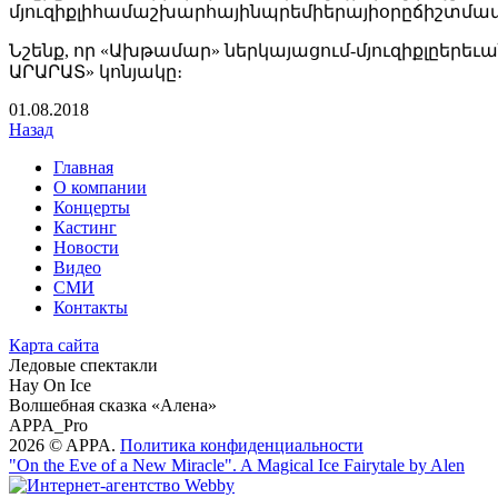
մյուզիքլիհամաշխարհայինպրեմիերայիօրըճիշտմա
Նշենք, որ «Ախթամար» ներկայացում-մյուզիքլըե
ԱՐԱՐԱՏ» կոնյակը։
01
.08.2018
Назад
Главная
О компании
Концерты
Кастинг
Новости
Видео
СМИ
Контакты
Карта сайта
Ледовые спектакли
Hay On Ice
Волшебная сказка «Алена»
APPA_Pro
2026 © APPA.
Политика конфиденциальности
"On the Eve of a New Miracle". A Magical Ice Fairytale by Alen