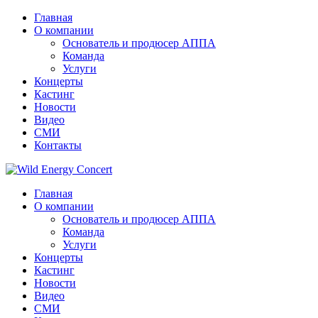
Главная
О компании
Основатель и продюсер АППА
Команда
Услуги
Концерты
Кастинг
Новости
Видео
СМИ
Контакты
Главная
О компании
Основатель и продюсер АППА
Команда
Услуги
Концерты
Кастинг
Новости
Видео
СМИ