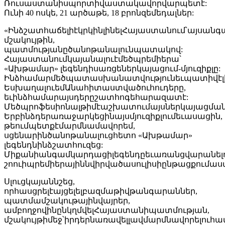
Ռուսաստանիսպորտիվաստակավորվարպետէ:
Ունի 40 ոսկե, 21 արծաթե, 18 բրոնզեմեդալներ:
«ԻնձշատհաճելիէկրկինլինելՀայաստանում՝այսանգա
մշակույթին,
պատմությանըծանոթանալունպատակով:
Հայաստանումկայանալուէմեծպրեմիերա՝
«Ախթամար» լեգենդիսառցեներկայացում-մյուզիքլը:
Ինձհամարմեծպատասխանատվությունեւպատիվէլինե
ԵսխաղալուեմԱնահիտաստվածուհուդերը,
եւինձհամարայսդերըշատհոգեհարազատէ:
Մեծպրոֆեսիոնալթիմէաշխատումայսներկայացման
Երբինձդերառաջարկեցինայսմյուզիքլումեւասացին,
թեումպետքէմարմնամավորեմ,
սցենարինծանոթանալուցհետո «Ախթամար»
լեգենդնինձշատհուզեց:
Միքանիանգամկարդացիլեգենդըեւառանցվարանելո
շոուիպրեմիերայիննվիրվածասուլիսիընթացքումաս
Սլուցկայաննշեց,
որհասցրելէայցելելբազմաթիվթանգարաններ,
պատմամշակութայինվայրեր,
ամբողջովինընկղմվելՀայաստանիպատմության,
մշակույթիմեջ՝իրդերնառավելլավմարմնավորելուհա