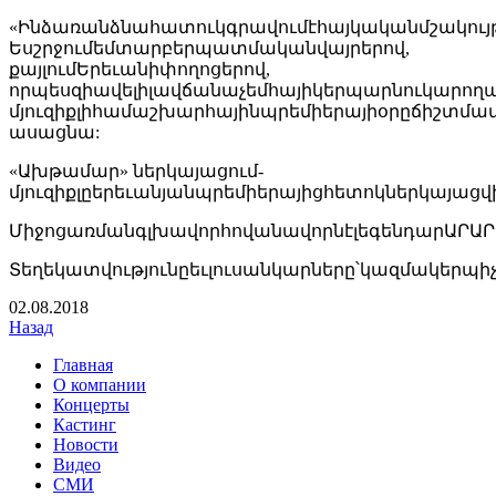
«Ինձառանձնահատուկգրավումէհայկականմշակույթ
Եսշրջումեմտարբերպատմականվայրերով,
քայլումԵրեւանիփողոցերով,
որպեսզիավելիլավճանաչեմհայիկերպարնուկարողա
մյուզիքլիհամաշխարհայինպրեմիերայիօրըճիշտմա
ասացնա:
«Ախթամար» ներկայացում-
մյուզիքլըերեւանյանպրեմիերայիցհետոկներկայաց
ՄիջոցառմանգլխավորհովանավորնէլեգենդարԱՐԱՐ
Տեղեկատվությունըեւլուսանկարները՝կազմակերպի
02
.08.2018
Назад
Главная
О компании
Концерты
Кастинг
Новости
Видео
СМИ