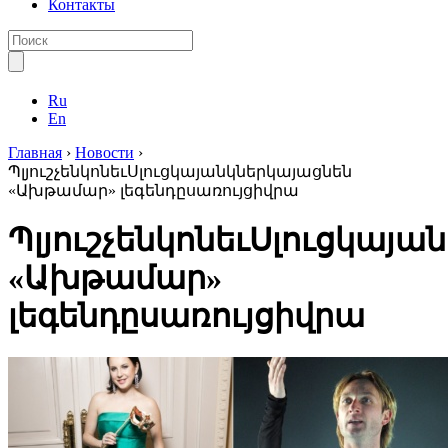
Контакты
Ru
En
Главная
›
Новости
›
ՊլյուշչենկոնեւՍլուցկայանկներկայացնեն
«Ախթամար» լեգենդըսառույցիվրա
ՊլյուշչենկոնեւՍլուցկայ
«Ախթամար»
լեգենդըսառույցիվրա