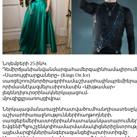
Նոյեմբերի 25-ինԿ.
Դեմիրճյանիանվանմարզահամերգայինհամալիրումկկ
«Սառույցիարքաները» (Kings On Ice)
սառցեշոուինործրագրիհամաշխարհայինպրեմիերա
որիմասնէկազմելուսիրոմասին «Ախթամար»
լեգենդիյուրօրինակներկայացում-
մյուզիքլըսառույցիվրա:
Ներկայացմանառաջինհատվածումհանդիսատեսըկվա
աշխարհիառաջնություններիհաղթողների,
սառցեբեմերիաստղերիանհատականկատարումներ
ԵվգենիՊլյուշչենկոյիհամարմասնակիցներիընտրո
այլեւմարզիկներիանգերազանցելիարտիստիզմը: