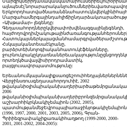
Մարզիկներիդասականկատարումներիեւյուրօրինա
այնպեսէլ՝նորարարականլուծումներիեւվառտպավոր
Երկրորդհատվածնառանձնահատուկնվերկլինիհայ
Մարզահամերգայինդահլիճիընդարձակտարածությ
«Ախթամար» լեգենդը:
Գեղասահորդներըկվերափոխվենազգայինլեգենդի,
հայժողովրդիմշակութայինժառանգությանհերոսներ
Հատուկայսներկայացմանհամարգրվածերաժշտությ
Հսկայականտեսաէկրանը,
բարձրտեխնոլոգիականհատուկէֆեկտները,
ջուրնուկրակըկդառնաներեւակայությունըցնցողդեկ
որտեղկծավալվիսիրոդրամատիկ,
բայցլուսավորպատմությունը:
ԵրեւանումկայանալիքսառցեշոուիհեդլայներներնենԵ
Վերջինսռուսգեղասահորդուհիէ, 2002
թվականիօլիմպիականխաղերիարծաթեմրցանակակ
2006
թվականիօլիմպիականխաղերիբրոնզեմրցանակակի
աշխարհիկրկնակիչեմպիոն (2002, 2005),
պատմությանմեջԵվրոպայիառաջինյոթակիչեմպիոն
(1996, 1997, 2000, 2001, 2003, 2005, 2006), Գրան-
Պրիիեզրափակչիքառակիհաղթող (1999-2000, 2000-
2001, 2001-2002, 2004-2005):