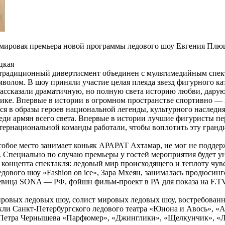
ась мировая премьера новой программы ледового шоу Евгения П
цкая
адиционный дивертисмент объединен с мультимедийным спектак
имволом. В шоу приняли участие целая плеяда звезд фигурного 
 рассказали драматичную, но полную света историю любви, дар
лике. Впервые в истории в огромном пространстве спортивно 
я в образы героев национальной легенды, культурного наследия
еди армян всего света. Впервые в истории лучшие фигуристы пе
нтернациональной команды работали, чтобы воплотить эту гранд
собое место занимает коньяк АРАРАТ Ахтамар, не мог не подде
 Специально по случаю премьеры у гостей мероприятия будет у
онцепта спектакля: ледовый мир происходящего и теплоту чувс
дового шоу «Fashion on ice», Зара Мхеян, занималась продюсин
ица SONA — РФ, фэйшн фильм-проект в РА для показа на F.TV наз
ровых ледовых шоу, солист мировых ледовых шоу, востребован
акли Санкт-Петербургского ледового театра «Юнона и Авось», «
 Петра Чернышева «Парфюмер», «Джинглики», «Щелкунчик», «Л