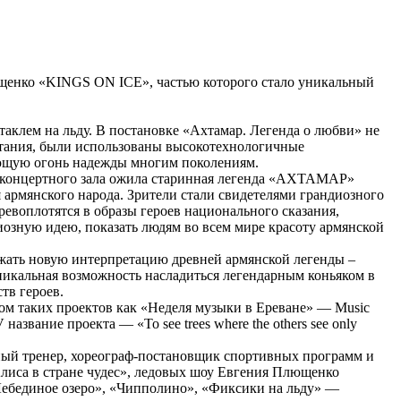
лющенко «KINGS ON ICE», частью которого стало уникальный
лем на льду. В постановке «Ахтамар. Легенда о любви» не
катания, были использованы высокотехнологичные
ующую огонь надежды многим поколениям.
— концертного зала ожила старинная легенда «АХТАМАР»
 армянского народа. Зрители стали свидетелями грандиозного
ревоплотятся в образы героев национального сказания,
иозную идею, показать людям во всем мире красоту армянской
ржать новую интерпретацию древней армянской легенды –
никальная возможность насладиться легендарным коньяком в
тв героев.
гом таких проектов как «Неделя музыки в Ереване» — Music
вание проекта — «To see trees where the others see only
ный тренер, хореограф-постановщик спортивных программ и
Алиса в стране чудес», ледовых шоу Евгения Плющенко
ебединое озеро», «Чипполино», «Фиксики на льду» —