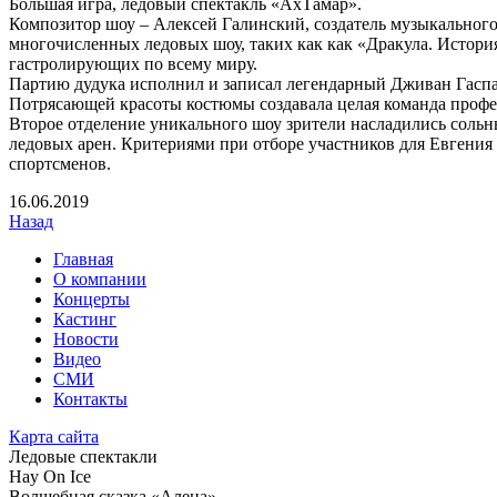
Большая игра, ледовый спектакль «АхТамар».
Композитор шоу – Алексей Галинский, создатель музыкальног
многочисленных ледовых шоу, таких как как «Дракула. Истор
гастролирующих по всему миру.
Партию дудука исполнил и записал легендарный Дживан Гаспа
Потрясающей красоты костюмы создавала целая команда профе
Второе отделение уникального шоу зрители насладились сол
ледовых арен. Критериями при отборе участников для Евгения
спортсменов.
16
.06.2019
Назад
Главная
О компании
Концерты
Кастинг
Новости
Видео
СМИ
Контакты
Карта сайта
Ледовые спектакли
Hay On Ice
Волшебная сказка «Алена»