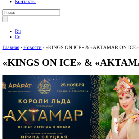
Контакты
Ru
En
Главная
›
Новости
›
«KINGS ON ICE» & «AKTAMAR ON ICE»
«KINGS ON ICE» & «AKTAM