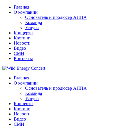
Главная
О компании
Основатель и продюсер АППА
Команда
Услуги
Концерты
Кастинг
Новости
Видео
СМИ
Контакты
Главная
О компании
Основатель и продюсер АППА
Команда
Услуги
Концерты
Кастинг
Новости
Видео
СМИ