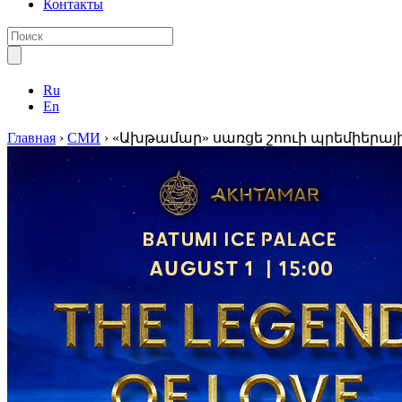
Контакты
Ru
En
Главная
›
СМИ
›
«Ախթամար» սառցե շոուի պրեմիերայի