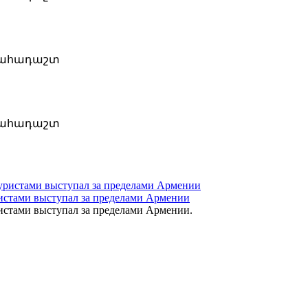
սահադաշտ
սահադաշտ
истами выступал за пределами Армении
истами выступал за пределами Армении.