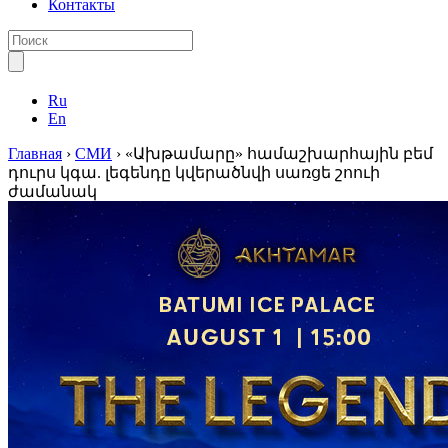
Контакты
Ru
En
Главная
›
СМИ
›
«Ախթամարը» համաշխարհային բեմ
դուրս կգա. լեգենդը կվերածնվի սառցե շոուի
ժամանակ