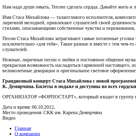
Нам надо души омыть, Теплее сделать сердца. Давайте жить и 
Имя Стаса Михайлова — талантливого исполнителя, композито
лиричной мелодией, привлекают слушателей своей душевность
стихами, описывающими собственные чувства и переживания,
Песни Стаса Михайлова затрагивают самые потаенные уголки ч
исключительно «для тебя». Такие разные и вместе с тем чем-то
слушателей.
Нежные, лиричные песни о любви и постоянное общение музы
прекрасная возможность насладиться гармонией настоящего, и
великолепные декорации и оригинальное световое оформление 
Грандиозный концерт Стаса Михайлова с новой программой «
К. Демирчяна. Билеты в подаже и доступны во всех гордски
ОРГАНИЗАТОР «ФОРПОСТАРТ», которвый входит в группу
Дата и время:
06.10.2012,
Место проведения:
СКК им. Карена Демирчяна
Видео
Главная
О компании