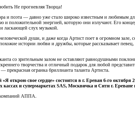
любить Не прогневляя Творца!
ра и поэта — давно уже стало широко известным и любимым для
ю и положительной энергией, которую они излучают. Его конце
 и ласкающей слух музыкой.
еловеческой души, и даже когда Артист поет в огромном зале, 
 похожие истории любви и дружбы, которые рассказывает певец, 
канта со зрительным залом не оставляют равнодушными покло
скреннего творчества и отличный подарок для любой представит
— прекрасная огранка бриллианта таланта Артиста.
Я открою свое сердце» состоится в г. Ереван 6-го октября 2
х кассах и супермаркетах SAS, Москвичка и Сити г. Ереване 
 компаний АППА.