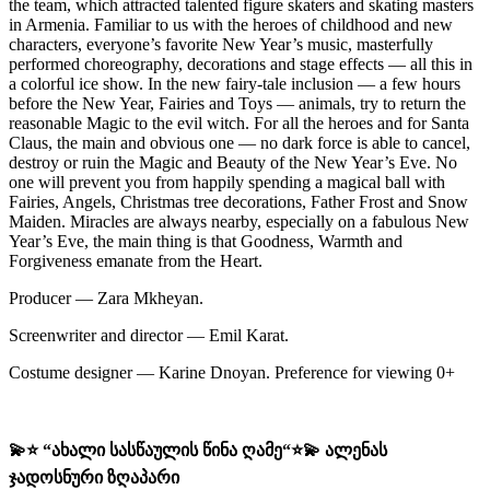
the team, which attracted talented figure skaters and skating masters
in Armenia. Familiar to us with the heroes of childhood and new
characters, everyone’s favorite New Year’s music, masterfully
performed choreography, decorations and stage effects — all this in
a colorful ice show. In the new fairy-tale inclusion — a few hours
before the New Year, Fairies and Toys — animals, try to return the
reasonable Magic to the evil witch. For all the heroes and for Santa
Claus, the main and obvious one — no dark force is able to cancel,
destroy or ruin the Magic and Beauty of the New Year’s Eve. No
one will prevent you from happily spending a magical ball with
Fairies, Angels, Christmas tree decorations, Father Frost and Snow
Maiden. Miracles are always nearby, especially on a fabulous New
Year’s Eve, the main thing is that Goodness, Warmth and
Forgiveness emanate from the Heart.
Producer — Zara Mkheyan.
Screenwriter and director — Emil Karat.
Costume designer — Karine Dnoyan. Preference for viewing 0+
💫⭐️ “ახალი სასწაულის წინა ღამე“⭐️💫 ალენას
ჯადოსნური ზღაპარი