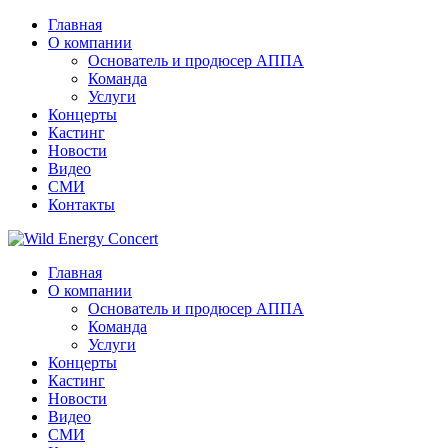
Главная
О компании
Основатель и продюсер АППА
Команда
Услуги
Концерты
Кастинг
Новости
Видео
СМИ
Контакты
Главная
О компании
Основатель и продюсер АППА
Команда
Услуги
Концерты
Кастинг
Новости
Видео
СМИ