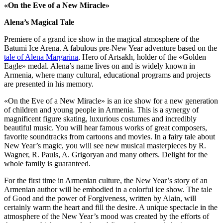
«On the Eve of a New Miracle»
Alena’s Magical Tale
Premiere of a grand ice show in the magical atmosphere of the
Batumi Ice Arena. A fabulous pre-New Year adventure based on the
tale of Alena Margarina
, Hero of Artsakh, holder of the «Golden
Eagle» medal. Alena’s name lives on and is widely known in
Armenia, where many cultural, educational programs and projects
are presented in his memory.
«On the Eve of a New Miracle» is an ice show for a new generation
of children and young people in Armenia. This is a synergy of
magnificent figure skating, luxurious costumes and incredibly
beautiful music. You will hear famous works of great composers,
favorite soundtracks from cartoons and movies. In a fairy tale about
New Year’s magic, you will see new musical masterpieces by R.
Wagner, R. Pauls, A. Grigoryan and many others. Delight for the
whole family is guaranteed.
For the first time in Armenian culture, the New Year’s story of an
Armenian author will be embodied in a colorful ice show. The tale
of Good and the power of Forgiveness, written by Alain, will
certainly warm the heart and fill the desire. A unique spectacle in the
atmosphere of the New Year’s mood was created by the efforts of