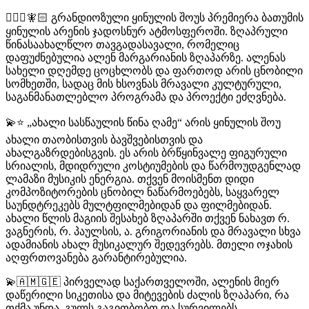
🧝🏻‍♂️🧚🏻 გრანდიოზული ყინულის შოუს პრემიერა ბათუმის
ყინულის არენის ჯადოსნურ ატმოსფეროში. ზღაპრული
წინასაახალწლო თავგადასავალი, რომელიც
დაფუძნებულია ალენ მარგარიანის ზღაპარზე. ალენას
სახელი დღემდე ცოცხლობს და ფართოდ არის ცნობილი
სომხეთში, სადაც მის ხსოვნას მრავალი კულტურული,
საგანმანათლებლო პროგრამა და პროექტი ეძღვნება.
💫⭐️ „ახალი სასწაულის წინა ღამე“ არის ყინულის შოუ
ახალი თაობისთვის ბავშვებისთვის და
ახალგაზრდებისგვის. ეს არის ბრწყინვალე ფიგურული
სრიალის, მდიდრული კოსტიუმების და წარმოუდგენლად
ლამაზი მუსიკის ენერგია. თქვენ მოისმენთ დიდი
კომპოზიტორების ცნობილ ნაწარმოებებს, საყვარელ
საუნდტრეკებს მულტფილმებიდან და ფილმებიდან.
ახალი წლის მაგიის შესახებ ზღაპარში თქვენ ნახავთ რ.
ვაგნერის, რ. პაულსის, ა. გრიგორიანის და მრავალი სხვა
ადამიანის ახალ მუსიკალურ შედევრებს. მთელი ოჯახის
აღფრთოვანება გარანტირებულია.
💫🇦🇲🇬🇪 პირველად საქართველოში, ალენის მიერ
დაწერილი სიკეთისა და მიტევების ძალის ზღაპარი, რა
თქმა უნდა, გულს გაგითბობთ და სურვილებს