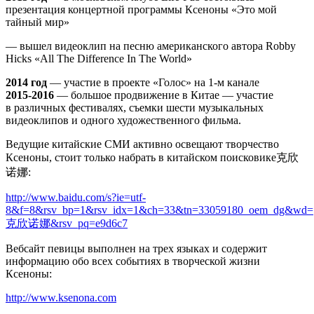
презентация концертной программы Ксеноны «Это мой
тайный мир»
— вышел видеоклип на песню американского автора Robby
Hicks «All The Difference In The World»
2014 год
— участие в проекте «Голос» на 1-м канале
2015-2016
— большое продвижение в Китае — участие
в различных фестивалях, съемки шести музыкальных
видеоклипов и одного художественного фильма.
Ведущие китайские СМИ активно освещают творчество
Ксеноны, стоит только набрать в китайском поисковике克欣
诺娜:
http://www.baidu.com/s?ie=utf-
8&f=8&rsv_bp=1&rsv_idx=1&ch=33&tn=33059180_oem_dg&wd=
克欣诺娜&rsv_pq=e9d6c7
Вебсайт певицы выполнен на трех языках и содержит
информацию обо всех событиях в творческой жизни
Ксеноны:
http://www.ksenona.com