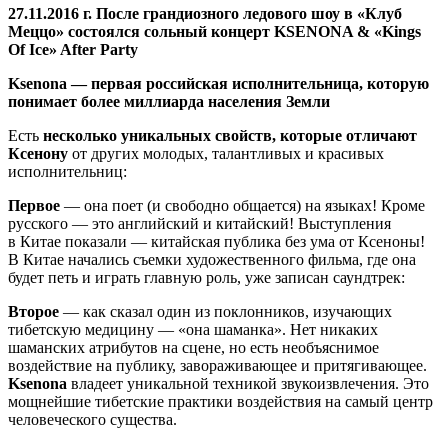
27.11.2016 г. После грандиозного ледового шоу в «Клуб
Меццо» состоялся сольный концерт KSENONA & «Kings
Of Ice» After Party
Ksenona — первая российская исполнительница, которую
понимает более миллиарда населения Земли
Есть
несколько уникальных свойств, которые отличают
Ксенону
от других молодых, талантливых и красивых
исполнительниц:
Первое
— она поет (и свободно общается) на языках! Кроме
русского — это английский и китайский! Выступления
в Китае показали — китайская публика без ума от Ксеноны!
В Китае начались съемки художественного фильма, где она
будет петь и играть главную роль, уже записан саундтрек:
Второе
— как сказал один из поклонников, изучающих
тибетскую медицину — «она шаманка». Нет никаких
шаманских атрибутов на сцене, но есть необъяснимое
воздействие на публику, завораживающее и притягивающее.
Ksenona
владеет уникальной техникой звукоизвлечения. Это
мощнейшие тибетские практики воздействия на самый центр
человеческого существа.