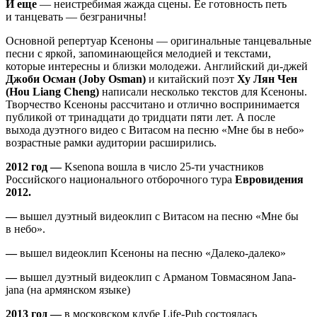
И еще
— неистребимая жажда сцены. Ее готовность петь
и танцевать — безграничны!
Основной репертуар Ксеноны — оригинальные танцевальные
песни с яркой, запоминающейся мелодией и текстами,
которые интересны и близки молодежи. Английский ди-джей
Джоби Осман (
Joby
Osman)
и китайский поэт
Ху Лян Чен
(
Hou
Liang
Cheng)
написали несколько текстов для Ксеноны.
Творчество Ксеноны рассчитано и отлично воспринимается
публикой от тринадцати до тридцати пяти лет. А после
выхода дуэтного видео с Витасом на песню «Мне бы в небо»
возрастные рамки аудитории расширились.
2012 год —
Ksenona вошла в число 25-ти участников
Российского национального отборочного тура
Евровидения
2012.
—
вышел дуэтный видеоклип с Витасом на песню «Мне бы
в небо».
—
вышел видеоклип Ксеноны на песню «Далеко-далеко»
—
вышел дуэтный видеоклип с Арманом Товмасяном Jana-
jana (на армянском языке)
2013 год —
в московском клубе Life-Pub состоялась