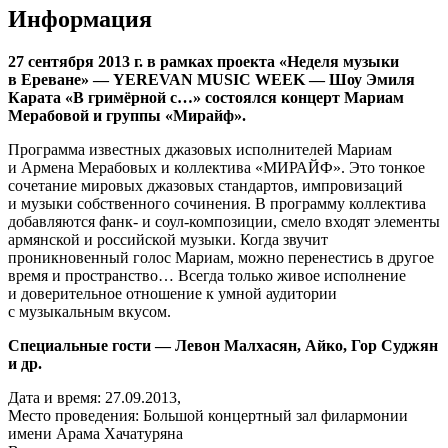
Информация
27 сентября 2013 г. в рамках проекта «Неделя музыки
в Ереване» — YEREVAN MUSIC WEEK — Шоу Эмиля
Карата «В гримёрной с…» состоялся концерт Мариам
Мерабовой и группы «Мирайф».
Программа известных джазовых исполнителей Мариам
и Армена Мерабовых и коллектива «МИРАЙФ». Это тонкое
сочетание мировых джазовых стандартов, импровизаций
и музыки собственного сочинения. В программу коллектива
добавляются фанк- и соул-композиции, смело входят элементы
армянской и российской музыки. Когда звучит
проникновенный голос Мариам, можно перенестись в другое
время и пространство… Всегда только живое исполнение
и доверительное отношение к умной аудитории
с музыкальным вкусом.
Специальные гости — Левон Малхасян, Айко, Гор Суджян
и др.
Дата и время:
27.09.2013,
Место проведения:
Большой концертный зал филармонии
имени Арама Хачатуряна