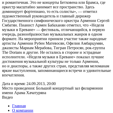
и романтичная. Это не концерты Бетховена или Брамса, где
оркестр масштабно занимает все пространство. Здесь
доминирует фортепиано, то есть солисты», — отметил
художественный руководитель и главный дирижер
Государственного симфонического оркестра Армении Сергей
Смбатян. Пианист Армен Бабаханян отметил, что «Неделя
музыки в Ереване» — фестиваль, отличающийся, в первую
очередь, разнообразностью музыкальных жанров в одном
формате. На мероприятии приняли участие также народные
артисты Армении Рубен Матевосян, Офелия Амбарцумян,
джазисты Мариам Мерабова, Тигран Петросян, рок-группа
The Dorians и другие. Не остались в стороне и эстрадные
исполнители. «Неделя музыки в Ереване» показал лучшие
достижения музыкальной культуры не только Армении,
но и диаспоры, а также других стран, представляя меломанам
яркие выступления, запоминающиеся встречи и удивительные
впечатления.
Дата и время:
24.09.2013, 20:00
Место проведения:
Большой концертный зал филармонии
имени Арама Хачатуряна
Видео
Главная
О компании