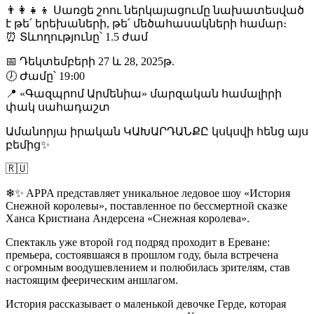
👨‍👩‍👧‍👦 Սառցե շոու ներկայացումը նախատեսված
է թե՛ երեխաների, թե՛ մեծահասակների համար։
⏰ Տևողությունը՝ 1.5 ժամ
📅 Դեկտեմբերի 27 և 28, 2025թ.
🕖 Ժամը՝ 19։00
📍 «Գազպրոմ Արմենիա» մարզական համալիրի
փակ սահադաշտ
Ամանորյա իրական ԿԱԽԱՐԴԱՆՔԸ կսկսվի հենց այս
բեմից✨
🇷🇺
❄✨ APPA представляет уникальное ледовое шоу «История
Снежной королевы», поставленное по бессмертной сказке
Ханса Кристиана Андерсена «Снежная королева».
Спектакль уже второй год подряд проходит в Ереване:
премьера, состоявшаяся в прошлом году, была встречена
с огромным воодушевлением и полюбилась зрителям, став
настоящим феерическим аншлагом.
История рассказывает о маленькой девочке Герде, которая