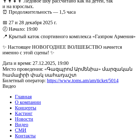
👨‍👩‍👧‍👦 Ледовое шоу рассчитано как на детей, так
и на взрослых.
⏰ Продолжительность — 1,5 часа
📅 27 и 28 декабря 2025 г.
🕖 Начало: 19:00
📍 Крытый каток спортивного комплекса «Газпром Армения»
✨ Настоящее НОВОГОДНЕЕ ВОЛШЕБСТВО начнется
именно с этой сцены! ✨
Дата и время:
27.12.2025, 19:00
Место проведения:
«Գազպրոմ Արմենիա» մարզական
համալիրի փակ սահադաշտ
Билетный оператор:
https://www.toms.am/am/ticket/5014
Видео
Главная
О компании
Концерты
Кастинг
Новости
Видео
СМИ
Контакты