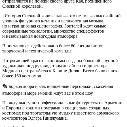
отправляется на поиски своего друга Кая, похищенного
Снежной королевой.
«История Снежной королевы» — это не только высочайший
уровень фигурного катания и великолепная музыка,
но и грандиозная сценография. Зрителей ждут самые
современные технологии, множество спецэффектов
и незабываемая новогодняя атмосфера.
В постановке задействовано более 60 специалистов
творческой и технической команды.
Потрясающей красоты костюмы созданы большой группой
художников под руководством дизайнера и директора
Модного центра «Атекс» Карине Дноян. Всего было сшито
более 160 костюмов.
🎭 Борьба добра и зла, волшебные персонажи, сказочная
атмосфера и море эмоций ждут вас в этом шоу.
На льду выступят профессиональные фигуристы из Армении
и Европы с яркими номерами в специально созданных
костюмах под трогательную музыку известного армянского
композитора Эдгара Гянджумяна.