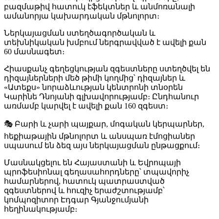
բազմաթիվ հատուկ էֆեկտներ և անմոռանալի
ամանորյա կախարդական մթնոլորտ։
Ներկայացման ստեղծագործական և
տեխնիկական խմբում ներգրավված է ավելի քան
60 մասնագետ։
Հիասքանչ գեղեցկության զգեստները ստեղծվել են
դիզայներների մեծ թիմի կողմից՝ դիզայներ և
«Ատեքս» նորաձևության կենտրոնի տնօրեն
Կարինե Դնոյանի գլխավորությամբ։ Ընդհանուր
առմամբ կարվել է ավելի քան 160 զգեստ։
🎭 Բարի և չարի պայքար, մոգական կերպարներ,
հեքիաթային մթնոլորտ և անսպառ էմոցիաներ
սպասում են ձեզ այս ներկայացման ընթացքում։
Մասնակցելու են Հայաստանի և Եվրոպայի
պրոֆեսիոնալ գեղասահորդները՝ տպավորիչ
համարներով, հատուկ պատրաստված
զգեստներով և հուզիչ երաժշտությամբ՝
կոմպոզիտոր Էդգար Գյանջումյանի
հեղինակությամբ։