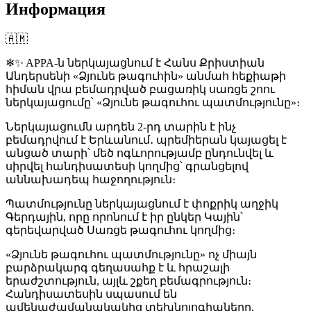
Информация
🇦🇲
❄✨ APPA-ն ներկայացնում է Հանս Քրիստիան
Անդերսենի «Ձյունե թագուհին» անմահ հեքիաթի
հիման վրա բեմադրված բացառիկ սառցե շոու
ներկայացումը՝ «Ձյունե թագուհու պատմությունը»։
Ներկայացումն արդեն 2-րդ տարին է ինչ
բեմադրվում է Երևանում․ պրեմիերան կայացել է
անցած տարի՝ մեծ ոգևորությամբ ընդունվել և
սիրվել հանդիսատեսի կողմից՝ գրանցելով
աննախադեպ հաջողություն։
Պատմությունը ներկայացնում է փոքրիկ աղջիկ
Գերդային, որը որոնում է իր ընկեր Կային՝
գերեվարված Սառցե թագուհու կողմից։
«Ձյունե թագուհու պատմությունը» ոչ միայն
բարձրակարգ գեղասահք է և հրաշալի
երաժշտություն, այլև շքեղ բեմագրություն։
Հանդիսատեսին սպասում են
ամենաժամանակակից տեխնոլոգիաները,