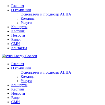
Главная
О компании
Основатель и продюсер АППА
Команда
Услуги
Концерты
Кастинг
Новости
Видео
СМИ
Контакты
Главная
О компании
Основатель и продюсер АППА
Команда
Услуги
Концерты
Кастинг
Новости
Видео
СМИ