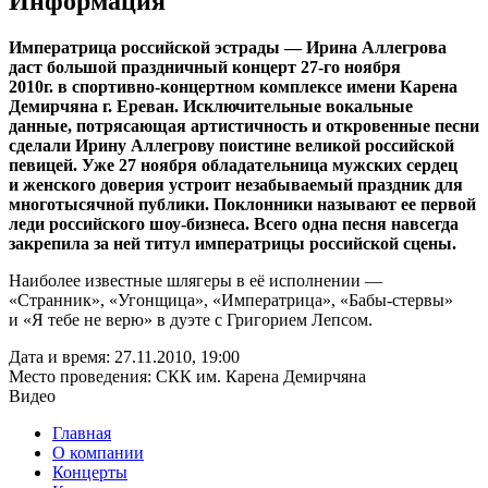
Информация
Императрица российской эстрады — Ирина Аллегрова
даст большой праздничный концерт 27-го ноября
2010г. в спортивно-концертном комплексе имени Карена
Демирчяна г. Ереван. Исключительные вокальные
данные, потрясающая артистичность и откровенные песни
сделали Ирину Аллегрову поистине великой российской
певицей. Уже 27 ноября обладательница мужских сердец
и женского доверия устроит незабываемый праздник для
многотысячной публики. Поклонники называют ее первой
леди российского шоу-бизнеса. Всего одна песня навсегда
закрепила за ней титул императрицы российской сцены.
Наиболее известные шлягеры в её исполнении —
«Странник», «Угонщица», «Императрица», «Бабы-стервы»
и «Я тебе не верю» в дуэте с Григорием Лепсом.
Дата и время:
27.11.2010, 19:00
Место проведения:
СКК им. Карена Демирчяна
Видео
Главная
О компании
Концерты