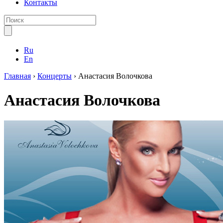
Контакты
Ru
En
Главная
›
Концерты
›
Анастасия Волочкова
Анастасия Волочкова