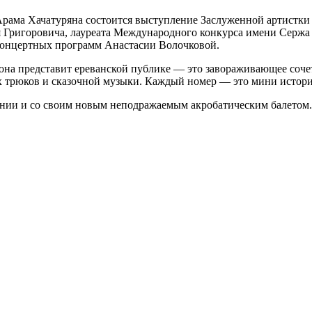
м. Арама Хачатуряна состоится выступление Заслуженной артист
ия Григоровича, лауреата Международного конкурса имени Сержа
 концертных программ Анастасии Волочковой.
она представит ереванской публике — это завораживающее соче
 трюков и сказочной музыки. Каждый номер — это мини история
нии и со своим новым неподражаемым акробатическим балетом