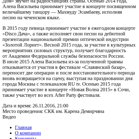
Дом» звучит на радиостанциях страны. Осенью 2014 года,
Алена Васильева принимает участие в концерте посвященном
величайшему танцору — Махмуду Эсамбаеву, исполняя
песню на чеченском языке.
В 2015 году певица принимает участие в ежегодном концерте
«Disco Дача», а также исполняет свои песни на дебютной
презентации национальной премии оптической индустрии
«Золотой Лорнет». Весной 2015 года, за участие в культурных
мероприятиях силовых структур, получает благодарность
от Академии Федеральной службы безопасности России.
В июле 2015 Алена Васильева из-за полученной травмы
отказывается от участия в фестивале «Славянский базар»,
переносит две операции и после восстановительного периода
вновь возвращается на сцену, выступая на праздновании дня
города Москвы с телеканалом RU tv. Осенью 2015 года
принимает участие в концерте «Новая Волна 2015» в Сочи,
также участвует во всех After Party фестиваля.
Дата и время:
26.11.2016, 21:00
Место проведения:
СКК им. Карена Демирчяна
Видео
Главная
О компании
Концерты