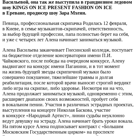
Васильевой, она так же выступила в грандиозном ледовом
шоу KINGS ON ICE PRESENT FASHION ON ICE
в Ереване, продюсер шоу Зара Мхеян.
Певица, профессиональная скрипачка Родилась 12 февраля,
в Киеве, в семье музыкантов-скрипачей, ответственность,
за выбор будущей профессии, папа полностью берет на себя,
и уже с четырех лет Алена начинает заниматься музыкой.
Алена Васильева заканчивает Гнесинский колледж, поступает
на бюджетное отделение консерватории имени П.И.
Чайковского, после победы на очередном конкурсе, Алену
выдвигают на конкурс имени Паганини, и в тот момент
на жизнь будущей звезды скрипичной музыки было
совершено покушение, тяжелейшие травмы и долгая
реабилитация, после которой врачи выносят строгий вердикт
либо игра на скрипке, либо здоровье. Несмотря ни на что,
Алена продолжает заниматься музыкой, одновременно с этим,
расширяет диапазон своих возможностей, пробует себя
в вокальном пении. Участия в различных эстрадных проектах,
выступления на концерте Николая Баскова, участие
в конкурсе «Народный Артист», линии судьбы неуклонно
ведут девушку на эстраду. Алена начинает брать уроки вокала.
На пятом курсе Алена подписывает контракт с «Большим
Московским Государственным цирком» на проспекте