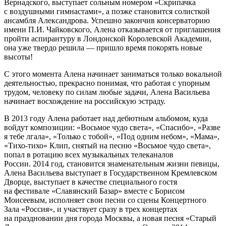
Вернадского, выступает сольным номером «Скрипачка
с воздушными гимнастами», а позже становится солисткой
ансамбля Александрова. Успешно закончив консерваторию
имени П.И. Чайковского, Алена отказывается от приглашения
пройти аспирантуру в Лондонской Королевской Академии,
она уже твердо решила — пришло время покорять новые
высоты!
С этого момента Алена начинает заниматься только вокальной
деятельностью, прекрасно понимая, что работая с упорным
трудом, человеку по силам любые задачи, Алена Васильева
начинает восхождение на российскую эстраду.
В 2013 году Алена работает над дебютным альбомом, куда
войдут композиции: «Восьмое чудо света», «Спасибо», «Разве
я тебе лгала», «Только с тобой», «Под одним небом», «Мама»,
«Тихо-тихо» Клип, снятый на песню «Восьмое чудо света»,
попал в ротацию всех музыкальных телеканалов
России. 2014 год, становится знаменательным жизни певицы,
Алена Васильева выступает в Государственном Кремлевском
Дворце, выступает в качестве специального гостя
на фестивале «Славянский Базар» вместе с Борисом
Моисеевым, исполняет свои песни со сцены Концертного
Зала «Россия», и участвует сразу в трех концертах
на праздновании дня города Москвы, а новая песня «Старый